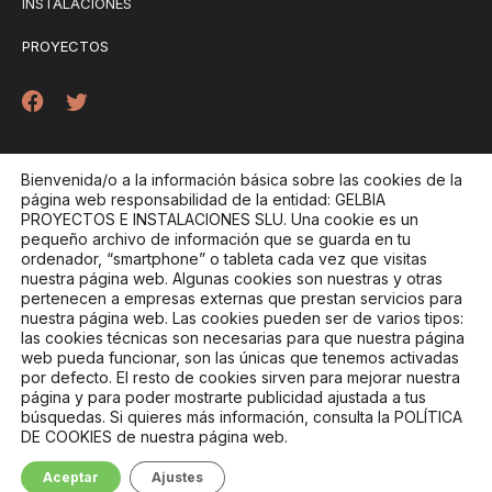
INSTALACIONES
PROYECTOS
Contacto
Bienvenida/o a la información básica sobre las cookies de la
página web responsabilidad de la entidad: GELBIA
Gran Vía Marqués del Turia, 49 – 46005 Valencia
PROYECTOS E INSTALACIONES SLU
. Una cookie es un
pequeño archivo de información que se guarda en tu
684 064 282
ordenador, “smartphone” o tableta cada vez que visitas
nuestra página web. Algunas cookies son nuestras y otras
pertenecen a empresas externas que prestan servicios para
nuestra página web. Las cookies pueden ser de varios tipos:
PÍDENOS PRESUPUESTO
las cookies técnicas son necesarias para que nuestra página
web pueda funcionar, son las únicas que tenemos activadas
por defecto. El resto de cookies sirven para mejorar nuestra
página y para poder mostrarte publicidad ajustada a tus
TRABAJA CON NOSOTROS
búsquedas. Si quieres más información, consulta la POLÍTICA
DE COOKIES de nuestra página web.
Aceptar
Ajustes