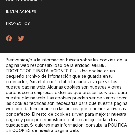
INSTALACIONES
PROYECTOS
Contacto
Bienvenida/o a la información básica sobre las cookies de la
página web responsabilidad de la entidad: GELBIA
Gran Vía Marqués del Turia, 49 – 46005 Valencia
PROYECTOS E INSTALACIONES SLU
. Una cookie es un
pequeño archivo de información que se guarda en tu
684 064 282
ordenador, “smartphone” o tableta cada vez que visitas
nuestra página web. Algunas cookies son nuestras y otras
pertenecen a empresas externas que prestan servicios para
nuestra página web. Las cookies pueden ser de varios tipos:
PÍDENOS PRESUPUESTO
las cookies técnicas son necesarias para que nuestra página
web pueda funcionar, son las únicas que tenemos activadas
por defecto. El resto de cookies sirven para mejorar nuestra
página y para poder mostrarte publicidad ajustada a tus
TRABAJA CON NOSOTROS
búsquedas. Si quieres más información, consulta la POLÍTICA
DE COOKIES de nuestra página web.