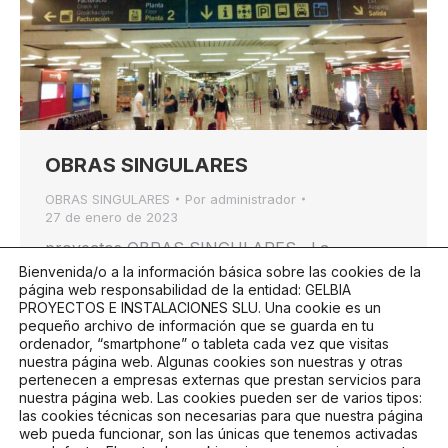
OBRAS SINGULARES
OBRAS SINGULARES
Por
administrador
27 de enero de 2023
proyectos OBRAS SINGULARES La
Bienvenida/o a la información básica sobre las cookies de la
edificación singular engloba la construcción,
página web responsabilidad de la entidad: GELBIA
rehabilitación o actuación sobre edificios,
PROYECTOS E INSTALACIONES SLU
. Una cookie es un
generalmente de uso público, con unas
pequeño archivo de información que se guarda en tu
ordenador, “smartphone” o tableta cada vez que visitas
características especiales, ya sea por su
nuestra página web. Algunas cookies son nuestras y otras
tipología, uso final, tamaño o contexto
pertenecen a empresas externas que prestan servicios para
histórico. Hablamos, en este caso, de
nuestra página web. Las cookies pueden ser de varios tipos:
las cookies técnicas son necesarias para que nuestra página
hospitales, aeropuertos, recintos deportivos,
web pueda funcionar, son las únicas que tenemos activadas